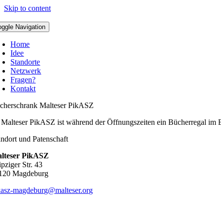
Skip to content
oggle Navigation
Home
Idee
Standorte
Netzwerk
Fragen?
Kontakt
cherschrank Malteser PikASZ
 Malteser PikASZ ist während der Öffnungszeiten ein Bücherregal im E
andort und Patenschaft
lteser PikASZ
pziger Str. 43
120 Magdeburg
kasz-magdeburg@malteser.org